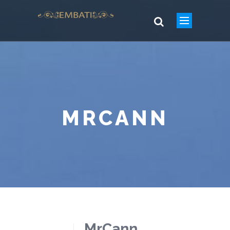
MRCANN
MrCann